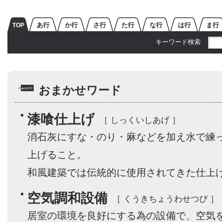
あ行
か行
さ行
た行
な行
は行
ま行
TOP
キーワード検索
おまかせワード
漆喰仕上げ
［ しっくいしあげ ］
消石灰にすな・のり・麻などを加え水で練
上げること。
和風建築では伝統的に使用されてきた仕上
空気調和設備
［ くうきちょうわせつび ］
居室の環境を良好にする為の設備で、空気