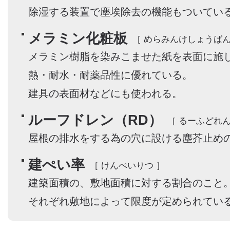
除湿する装置で塵埃除去の機能もついてい
メラミン化粧板
［ めらみんけしょうばん
メラミン樹脂を染みこませた紙を表面に施
熱・耐水・耐薬品性に優れている。
建具の表面材などにも使われる。
ルーフドレン（RD）
［ るーふどれん
屋根の排水をする為の穴に設ける塵芥止め
建ぺい率
［ けんぺいりつ ］
建築面積の、敷地面積に対する割合のこと
それぞれ敷地によって限度が定められてい